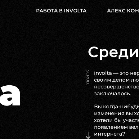
РАБОТА В INVOLTA
АЛЕКС КО
Среди
involta — это 
SCROLL
своим делом лю
несовершенство 
заключалось.
Вы когда-нибудь
изменения вы хо
хотели бы участ
появлением вело
интернета?