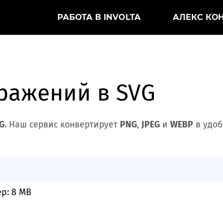
РАБОТА В INVOLTA
АЛЕКС КО
ражений в SVG
G
. Наш сервис конвертирует
PNG
,
JPEG
и
WEBP
в удоб
ер: 8 MB