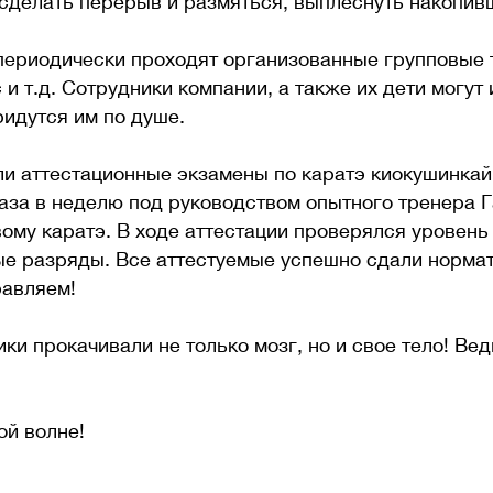
сделать перерыв и размяться, выплеснуть накопивш
 периодически проходят организованные групповые
с и т.д. Сотрудники компании, а также их дети могу
ридутся им по душе.
ошли аттестационные экзамены по каратэ киокушинка
раза в неделю под руководством опытного тренера 
ому каратэ. В ходе аттестации проверялся уровень
е разряды. Все аттестуемые успешно сдали норма
равляем!
ики прокачивали не только мозг, но и свое тело! Вед
ой волне!