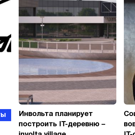
Инвольта планирует
Со
ты
построить IT-деревню –
во
involta village
IT