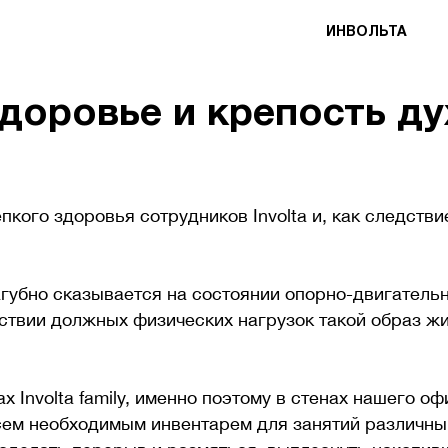
ИНВОЛЬТА
 здоровье и крепость ду
пкого здоровья сотрудников Involta и, как следстви
агубно сказывается на состоянии опорно-двигательн
тствии должных физических нагрузок такой образ ж
х Involta family, именно поэтому в стенах нашего о
сем необходимым инвентарем для занятий различн