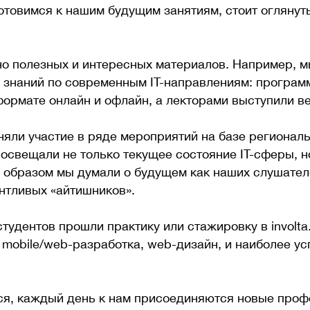
отовимся к нашим будущим занятиям, стоит оглянуть
но полезных и интересных материалов. Например, м
и знаний по современным IT-направлениям: програ
формате онлайн и офлайн, а лекторами выступили 
яли участие в ряде мероприятий на базе регионал
освещали не только текущее состояние IT-сферы, 
м образом мы думали о будущем как наших слушателе
нтливых «айтишников».
студентов прошли практику или стажировку в involta
mobile/web-разработка, web-дизайн, и наиболее у
тся, каждый день к нам присоединяются новые про