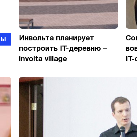
Инвольта планирует
Со
ты
построить IT-деревню –
во
involta village
IT