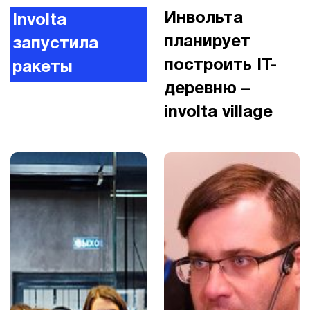
Инвольта
Involta
планирует
запустила
построить IT-
ракеты
деревню –
involta village